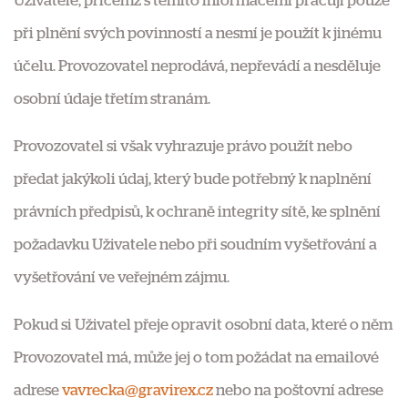
Uživatele, přičemž s těmito informacemi pracují pouze
při plnění svých povinností a nesmí je použít k jinému
účelu. Provozovatel neprodává, nepřevádí a nesděluje
osobní údaje třetím stranám.
Provozovatel si však vyhrazuje právo použít nebo
předat jakýkoli údaj, který bude potřebný k naplnění
právních předpisů, k ochraně integrity sítě, ke splnění
požadavku Uživatele nebo při soudním vyšetřování a
vyšetřování ve veřejném zájmu.
Pokud si Uživatel přeje opravit osobní data, které o něm
Provozovatel má, může jej o tom požádat na emailové
adrese
vavrecka@gravirex.cz
nebo na poštovní adrese