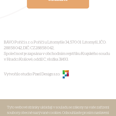
BAVO Poříčí s. r. o. Poříčí u Litomyšle 34, 570 01 Litomyšl., IČO:
288 58 042, DIČ: CZ 288 58 042,
Společnost je zapsána v obchodním rejstříku Krajského soudu
v Hradci Králové, oddíl C, vložka 31493.
Vytvořilo studio Pixel Design s.r.o.
Tyto webové stránky ukládají v souladu se zákony na vaše zařízení
soubory, obecně nazývané cookies. Odsouhlaste prosím nastavení