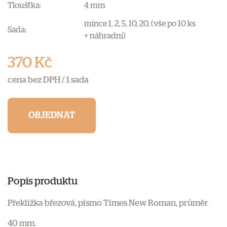
Tloušťka:
4 mm
mince 1, 2, 5, 10, 20, (vše po 10 ks
Sada:
+ náhradní)
370 Kč
cena bez DPH /
1 sada
OBJEDNAT
Popis produktu
Překližka březová, písmo Times New Roman, průměr
40 mm.