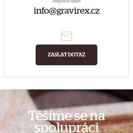
napište nám
info@gravirex.cz
ZASLAT DOTAZ
Těšíme se na
spolupráci