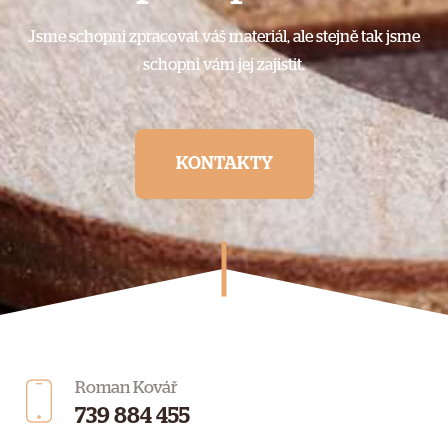
Jsme schopni zpracovat váš materiál, ale stejně tak jsme
schopni vám jej zajistit.
KONTAKTY
Roman Kovář
739 884 455